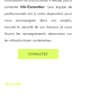
consultation ou d’assistance, n’hésitez pas à
contacter
Info-Excavation
. Leur équipe de
professionnels est à votre disposition pour
vous accompagner dans vos projets,
assurer la sécurité de vos travaux et vous
fournir les renseignements nécessaires sur
les infrastructures souterraines.
CONSULTEZ
Accueil
.
À propos
Catégories
Meilleures offres