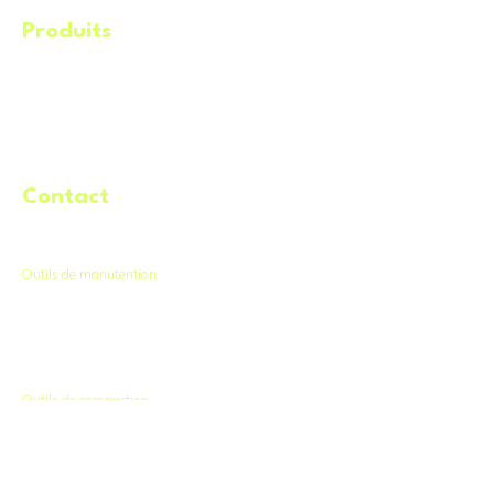
Produits
.
Éq
uipements
Machineries​
Remorques
Service de livraison
Contact
.
Demande de location
Outils de manutention
.
Vacwerks VW-BL-150
Pince SJ1270H500
Pince SJ600
Brouette TUFX PX120F-X7
Outils de compaction
.
Plaque vibrante MVC64V
Plaque vibrante MVC88VTH
Plaque vibrante BPU3750A
Plaque vibrante MVH408DZ