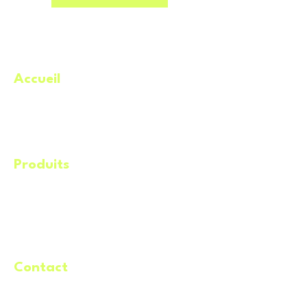
Accueil
.
À propos
Catégories
Meilleures offres
Produits
.
Éq
uipements
Machineries​
Remorques
Service de livraison
Contact
.
Demande de location