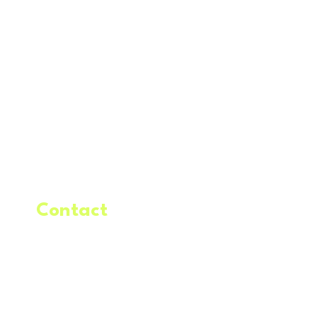
Contact
.
Demande de
location