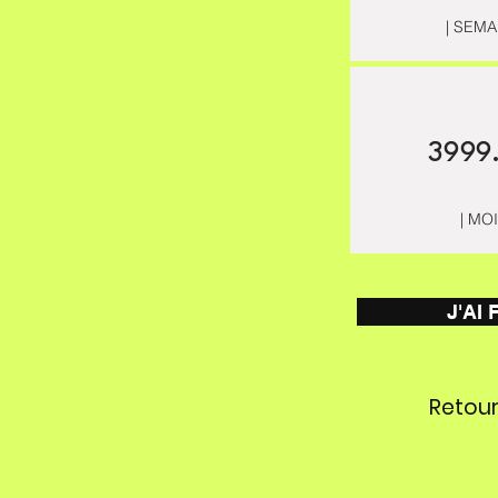
| SEMA
3999
| MO
J'AI
Retour