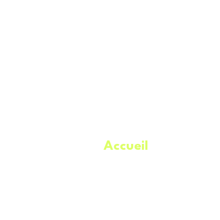
Accueil
.
À propos
Catégories
Meilleures offres