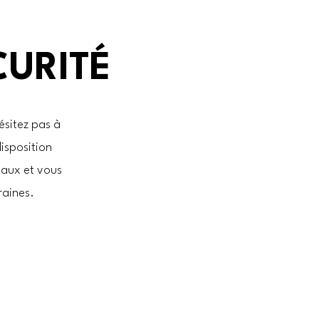
CURITÉ
ésitez pas à
disposition
vaux et vous
raines.