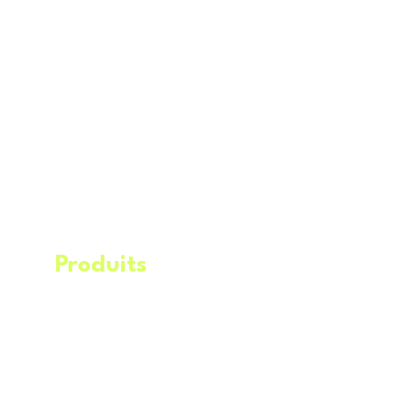
Produits
.
Éq
uipements
Machineries​
Remorques
Service de livraison