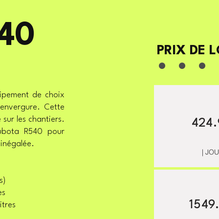
40
. . . 
PRIX DE 
uipement de choix
'envergure. Cette
 sur les chantiers.
424.
Kubota R540 pour
 inégalée.
| JO
s)
es
1549
itres