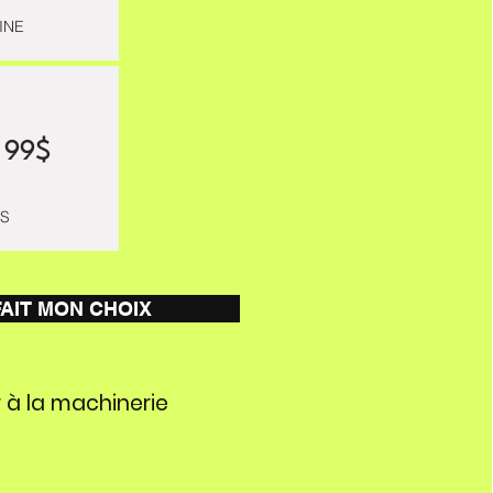
INE
.99$
IS
 FAIT MON CHOIX
 à la machinerie