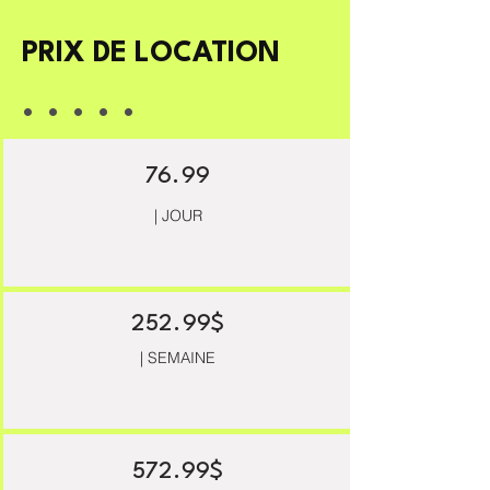
PRIX DE LOCATION
. . . . .
76.99
| JOUR
252.99$
| SEMAINE
572.99$