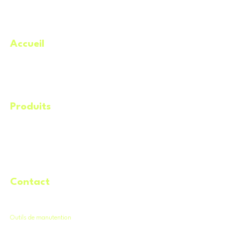
Accueil
.
À propos
Catégories
Meilleures offres
Produits
.
Éq
uipements
Machineries​
Remorques
Service de livraison
Contact
.
Demande de location
Outils de manutention
.