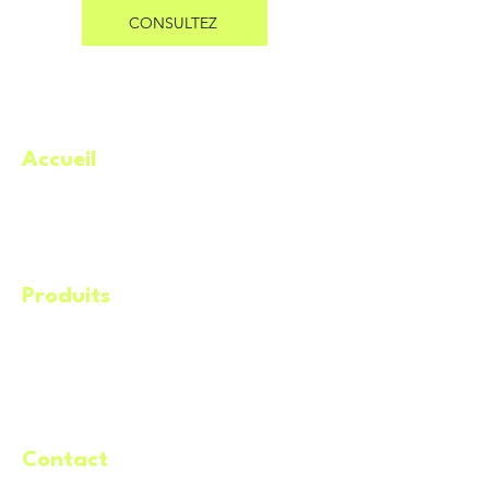
CONSULTEZ
Accueil
.
À propos
Catégories
Meilleures offres
Produits
.
Éq
uipements
Machineries​
Remorques
Service de livraison
Contact
.