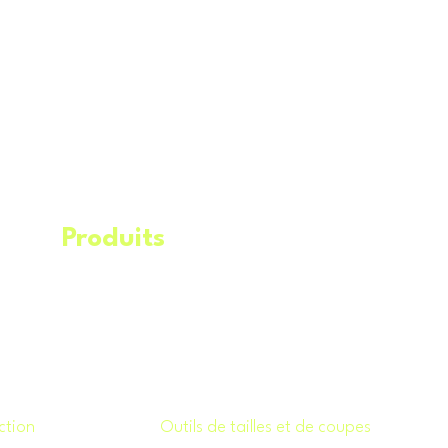
Produits
.
Éq
uipements
Machineries​
Remorques
Service de livraison
ction
.
Outils de tailles et de coupes