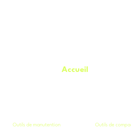
Accueil
.
À propos
Catégories
Meilleures offres
Outils de manutention
.
Outils de compa