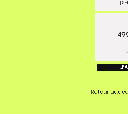
| S
49
| 
J'