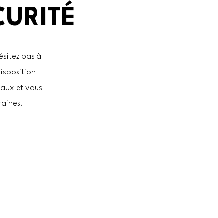
CURITÉ
ésitez pas à
disposition
vaux et vous
raines.