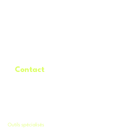
Contact
.
Demande de
location
Outils spécialisés
.